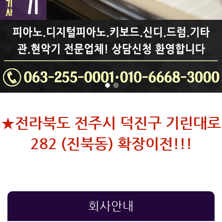
★전라북도 전주시 덕진구 기린대로
282 (진북동) 확장이전!!!
회사안내