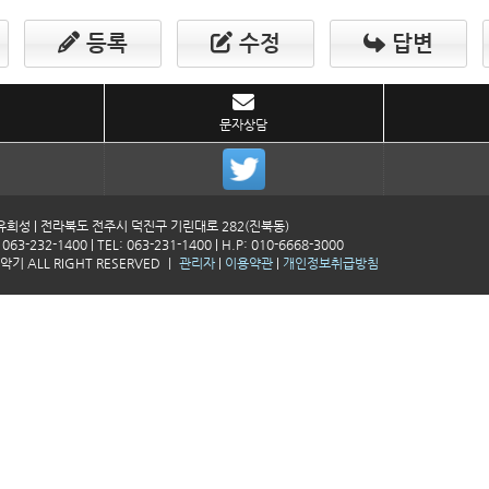
등록
수정
답변
문자상담
희성 | 전라북도 전주시 덕진구 기린대로 282(진북동)
: 063-232-1400 | TEL: 063-231-1400 | H.P: 010-6668-3000
기 ALL RIGHT RESERVED ㅣ
관리자
|
이용약관
|
개인정보취급방침