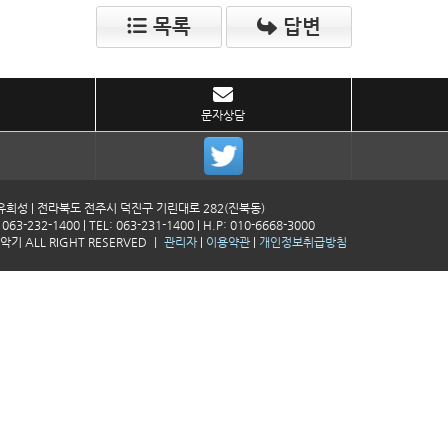
목록
답변
문자상담
희성 | 전라북도 전주시 덕진구 기린대로 282(진북동)
: 063-232-1400 | TEL: 063-231-1400 | H.P: 010-6668-3000
기 ALL RIGHT RESERVED ㅣ
관리자
|
이용약관
|
개인정보취급방침